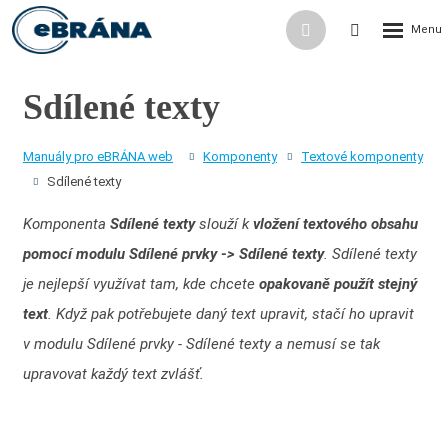
Rozbalení
Přihlášení
Vyhledávání
menu
do
klienstké
Sdílené texty
zóny
Manuály pro eBRÁNA web
Komponenty
Textové komponenty
Sdílené texty
Komponenta
Sdílené texty
slouží k
vložení textového obsahu
pomocí modulu Sdílené prvky -> Sdílené texty
. Sdílené texty
je nejlepší využívat tam, kde chcete
opakovaně použít stejný
text
. Když pak potřebujete daný text upravit, stačí ho upravit
v modulu Sdílené prvky - Sdílené texty a nemusí se tak
upravovat každý text zvlášť.