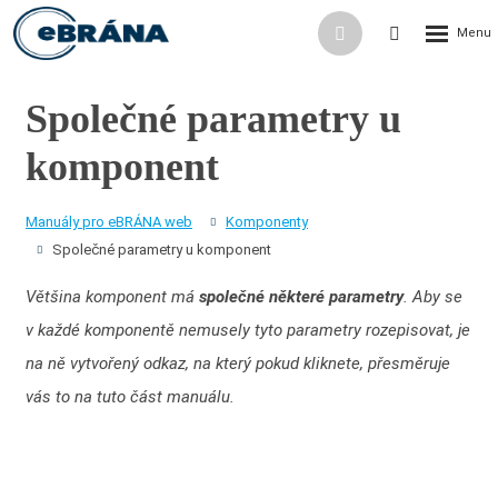
Rozbalení
Přihlášení
Vyhledávání
menu
do
klienstké
Společné parametry u
zóny
komponent
Manuály pro eBRÁNA web
Komponenty
Společné parametry u komponent
Většina komponent má
společné některé parametry
. Aby se
v každé komponentě nemusely tyto parametry rozepisovat, je
na ně vytvořený odkaz, na který pokud kliknete, přesměruje
vás to na tuto část manuálu.