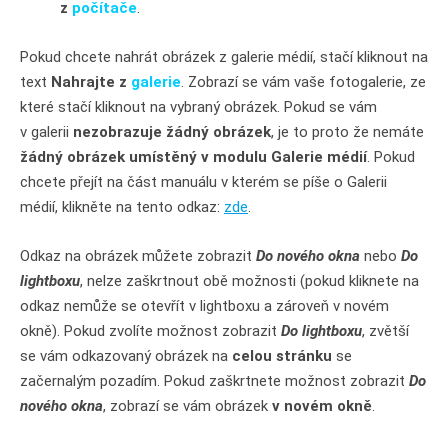
z
počítače
.
Pokud chcete nahrát obrázek z galerie médií, stačí kliknout na
text
Nahrajte z
galerie
. Zobrazí se vám vaše fotogalerie, ze
které stačí kliknout na vybraný obrázek. Pokud se vám
v galerii
nezobrazuje žádný obrázek
, je to proto že nemáte
žádný obrázek umístěný v modulu Galerie médií
. Pokud
chcete přejít na část manuálu v kterém se píše o Galerii
médií, klikněte na tento odkaz:
zde
.
Odkaz na obrázek můžete zobrazit
Do nového okna
nebo
Do
lightboxu
, nelze zaškrtnout obě možnosti (pokud kliknete na
odkaz nemůže se otevřít v lightboxu a zároveň v novém
okně). Pokud zvolíte možnost zobrazit
Do lightboxu
, zvětší
se vám odkazovaný obrázek na
celou stránku
se
začernalým pozadím. Pokud zaškrtnete možnost zobrazit
Do
nového okna
, zobrazí se vám obrázek
v novém okně
.