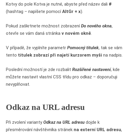
Kotvy do pole Kotva je nutné, abyste před název dali
#
(hashtag – napíšete pomocí
AltGr + x
).
Pokud zaškrtnete možnost zobrazení
Do nového okna
,
otevře se vám daná stránka
v novém okně
.
V případě, že vyplníte parametr
Pomocný titulek
, tak se vám
tento
titulek zobrazí při najetí kurzorem myši
na nadpis.
Poslední možností je zde rozbalit
Rozšířené nastavení
, kde
můžete nastavit vlastní CSS třídu pro odkaz – doporučuji
nevyplňovat.
Odkaz na URL adresu
Při zvolení varianty
Odkaz na URL adresu
dojde k
přesměrování návštěvníka stránek
na externí URL adresu
,